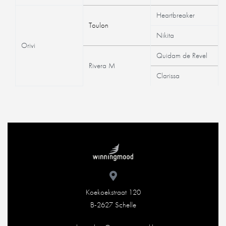
Heartbreaker
Toulon
Nikita
Orivi
Quidam de Revel
Rivera M
Clarissa
Koekoekstraat 120
B-2627 Schelle