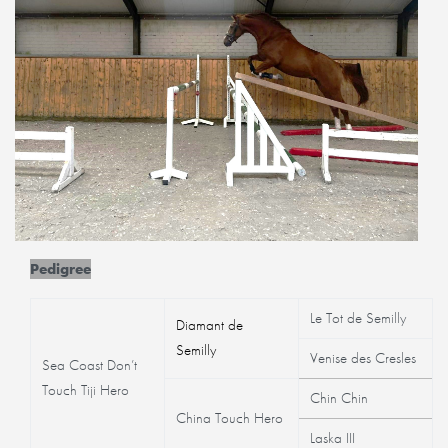
Pedigree
Le Tot de Semilly
Diamant de
Semilly
Venise des Cresles
Sea Coast Don’t
Touch Tiji Hero
Chin Chin
China Touch Hero
Laska III